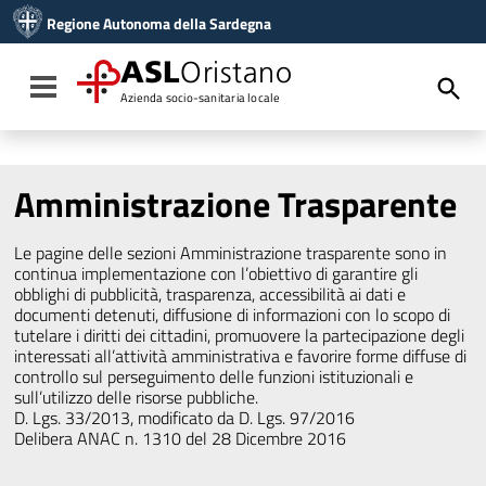
Vai ai contenuti
Regione Autonoma della Sardegna
Vai al menu di navigazione
Vai al footer
ASL
Oristano
Toggle navigation
Azienda socio-sanitaria locale
Amministrazione Trasparente
Le pagine delle sezioni Amministrazione trasparente sono in
continua implementazione con l’obiettivo di garantire gli
obblighi di pubblicità, trasparenza, accessibilità ai dati e
documenti detenuti, diffusione di informazioni con lo scopo di
tutelare i diritti dei cittadini, promuovere la partecipazione degli
interessati all’attività amministrativa e favorire forme diffuse di
controllo sul perseguimento delle funzioni istituzionali e
sull’utilizzo delle risorse pubbliche.
D. Lgs. 33/2013, modificato da D. Lgs. 97/2016
Delibera ANAC n. 1310 del 28 Dicembre 2016