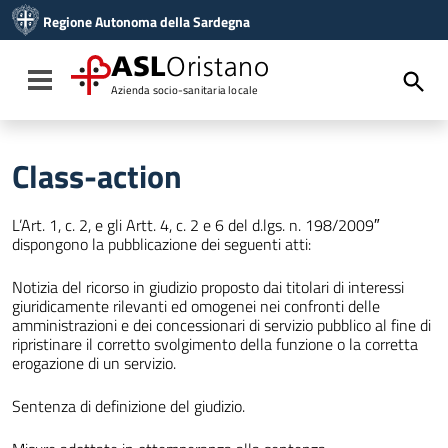
Vai ai contenuti
Regione Autonoma della Sardegna
Vai al menu di navigazione
Vai al footer
ASL
Oristano
Toggle navigation
Azienda socio-sanitaria locale
Class-action
L’Art. 1, c. 2, e gli Artt. 4, c. 2 e 6 del d.lgs. n. 198/2009″
dispongono la pubblicazione dei seguenti atti:
Notizia del ricorso in giudizio proposto dai titolari di interessi
giuridicamente rilevanti ed omogenei nei confronti delle
amministrazioni e dei concessionari di servizio pubblico al fine di
ripristinare il corretto svolgimento della funzione o la corretta
erogazione di un servizio.
Sentenza di definizione del giudizio.