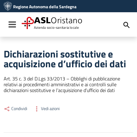
Vai ai contenuti
Regione Autonoma della Sardegna
Vai al menu di navigazione
Vai al footer
ASL
Oristano
Toggle navigation
Azienda socio-sanitaria locale
Dichiarazioni sostitutive e
acquisizione d’ufficio dei dati
Art. 35 c. 3 del D.Lgs 33/2013 – Obblighi di pubblicazione
relativi ai procedimenti amministrativi e ai controlli sulle
dichiarazioni sostitutive e l’acquisizione d’ufficio dei dati
Condividi
Vedi azioni