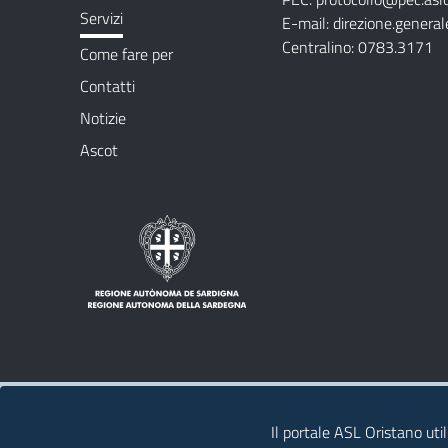
Servizi
E-mail:
direzione.general
Centralino: 0783.3171
Come fare per
Contatti
Notizie
Ascot
Note legali
Privacy policy
Contatti
Il portale ASL Oristano util