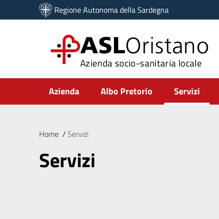
Vai ai contenuti
Regione Autonoma della Sardegna
Vai al menu di navigazione
Vai al footer
ASL
Oristano
Azienda socio-sanitaria locale
Submenu
Azienda
Albo Pretorio
Servizi
Home
/
Servizi
Servizi