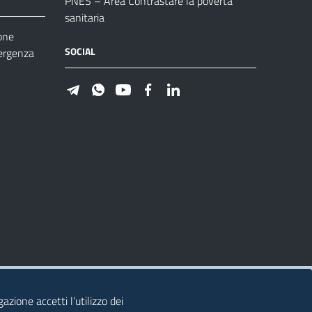
PNES – Area Contrastare la povertà
sanitaria
one
SOCIAL
ergenza
azione accetti l’utilizzo dei