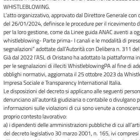
WHISTLEBLOWING.
L’atto organizzativo, approvato dal Direttore Generale con 
del 26/01/2024, definisce le procedure per il ricevimento d
per la loro gestione, come da Linee guida ANAC aventi a og
whistleblowing- Parte prima- I canali e le modalità di pres
segnalazioni” adottate dall’Autorità con Delibera n. 311 del
Già dal 2022 l’ASL di Oristano ha adottato la piattaforma i
per le segnalazioni di illeciti WhistleblowingPA al fine di a
obblighi normativi, aggiornata il 25 ottobre 2023 da Whist
Impresa Sociale e Transparency International Italia.
Le disposizioni del decreto si applicano alle seguenti pers
denunciano all’autorità giudiziaria o contabile o divulgano
informazioni sulle violazioni di cui sono venute a conoscen
proprio contesto lavorativo:
a) i dipendenti delle amministrazioni pubbliche di cui all’ar
del decreto legislativo 30 marzo 2001, n. 165, ivi compresi i