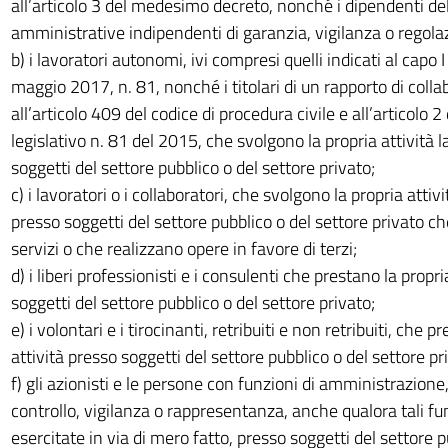
all’articolo 3 del medesimo decreto, nonché i dipendenti del
amministrative indipendenti di garanzia, vigilanza o regola
b) i lavoratori autonomi, ivi compresi quelli indicati al capo 
maggio 2017, n. 81, nonché i titolari di un rapporto di colla
all’articolo 409 del codice di procedura civile e all’articolo 2
legislativo n. 81 del 2015, che svolgono la propria attività 
soggetti del settore pubblico o del settore privato;
c) i lavoratori o i collaboratori, che svolgono la propria attiv
presso soggetti del settore pubblico o del settore privato c
servizi o che realizzano opere in favore di terzi;
d) i liberi professionisti e i consulenti che prestano la propri
soggetti del settore pubblico o del settore privato;
e) i volontari e i tirocinanti, retribuiti e non retribuiti, che p
attività presso soggetti del settore pubblico o del settore pr
f) gli azionisti e le persone con funzioni di amministrazione,
controllo, vigilanza o rappresentanza, anche qualora tali fu
esercitate in via di mero fatto, presso soggetti del settore p