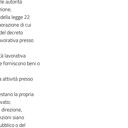
le autorità
zione;
I della legge 22
borazione di cui
 del decreto
lavorativa presso
ità lavorativa
he forniscono beni o
a attività presso
restano la propria
ivato;
 direzione,
nzioni siano
ubblico o del