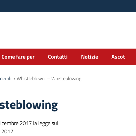
Come fare per
Contatti
Notizie
Ascot
nerali
/
Whistleblower – Whisteblowing
steblowing
dicembre 2017 la legge sul
e 2017: