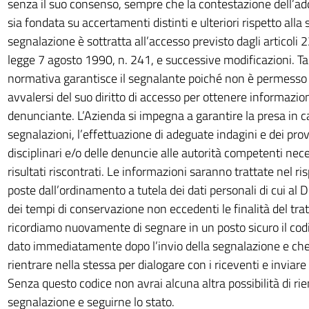
senza il suo consenso, sempre che la contestazione dell’add
sia fondata su accertamenti distinti e ulteriori rispetto alla
segnalazione è sottratta all’accesso previsto dagli articoli 
legge 7 agosto 1990, n. 241, e successive modificazioni. Ta
normativa garantisce il segnalante poiché non è permesso 
avvalersi del suo diritto di accesso per ottenere informazioni
denunciante. L’Azienda si impegna a garantire la presa in ca
segnalazioni, l’effettuazione di adeguate indagini e dei pr
disciplinari e/o delle denuncie alle autorità competenti nece
risultati riscontrati. Le informazioni saranno trattate nel r
poste dall’ordinamento a tutela dei dati personali di cui al
dei tempi di conservazione non eccedenti le finalità del tra
ricordiamo nuovamente di segnare in un posto sicuro il codi
dato immediatamente dopo l’invio della segnalazione e che 
rientrare nella stessa per dialogare con i riceventi e inviar
Senza questo codice non avrai alcuna altra possibilità di rie
segnalazione e seguirne lo stato.