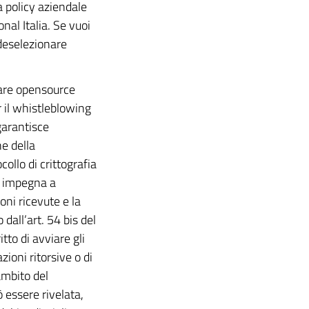
a policy aziendale
nal Italia. Se vuoi
 deselezionare
ware opensource
 il whistleblowing
 garantisce
ne della
collo di crittografia
si impegna a
oni ricevute e la
dall’art. 54 bis del
tto di avviare gli
ioni ritorsive o di
ambito del
 essere rivelata,