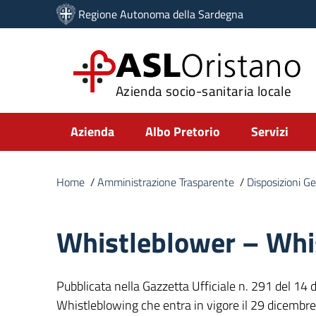
Vai ai contenuti
Regione Autonoma della Sardegna
Vai al menu di navigazione
Vai al footer
ASL
Oristano
Azienda socio-sanitaria locale
Submenu
Azienda
Albo Pretorio
Servizi
Home
/
Amministrazione Trasparente
/
Disposizioni Ge
Whistleblower – Whi
Pubblicata nella Gazzetta Ufficiale n. 291 del 14 
Whistleblowing che entra in vigore il 29 dicembr