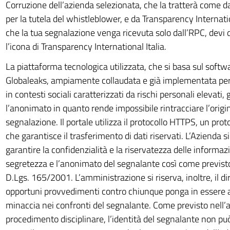
Corruzione dell’azienda selezionata, che la tratterà come d
per la tutela del whistleblower, e da Transparency Internatio
che la tua segnalazione venga ricevuta solo dall’RPC, devi
l’icona di Transparency International Italia.
La piattaforma tecnologica utilizzata, che si basa sul soft
Globaleaks, ampiamente collaudata e già implementata per
in contesti sociali caratterizzati da rischi personali elevati,
l’anonimato in quanto rende impossibile rintracciare l’origi
segnalazione. Il portale utilizza il protocollo HTTPS, un proto
che garantisce il trasferimento di dati riservati. L’Azienda 
garantire la confidenzialità e la riservatezza delle informazi
segretezza e l’anonimato del segnalante così come previsto 
D.Lgs. 165/2001. L’amministrazione si riserva, inoltre, il diri
opportuni provvedimenti contro chiunque ponga in essere az
minaccia nei confronti del segnalante. Come previsto nell’
procedimento disciplinare, l’identità del segnalante non può