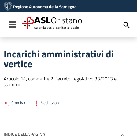
Vai ai contenuti
Regione Autonoma della Sardegna
Vai al menu di navigazione
Vai al footer
ASL
Oristano
Toggle navigation
Azienda socio-sanitaria locale
Incarichi amministrativi di
vertice
Articolo 14, commi 1 e 2 Decreto Legislativo 33/2013 e
ss.mm.ii.
Condividi
Vedi azioni
INDICE DELLA PAGINA