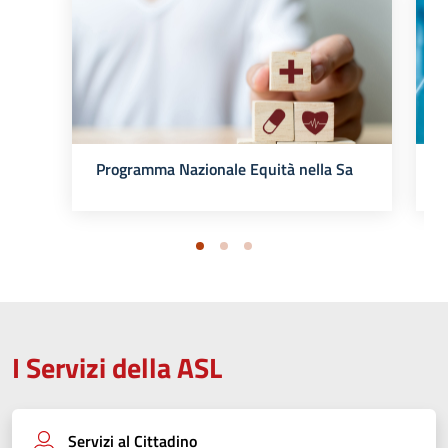
P
Programma Nazionale Equità nella Salute
I Servizi della ASL
Servizi al Cittadino