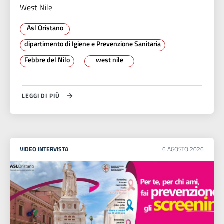
West Nile
Asl Oristano
dipartimento di Igiene e Prevenzione Sanitaria
Febbre del Nilo
west nile
LEGGI DI PIÙ
VIDEO INTERVISTA
6
AGOSTO
2026