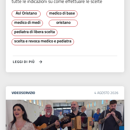
tutte le indicazioni su come effettuare le scelte
Asl Oristano
medico di base
medico di medi
oristano
pediatra di libera scelta
scelta e revoca medico e pediatra
LEGGI DI PIÙ
VIDEOSERVIZIO
4
AGOSTO
2026