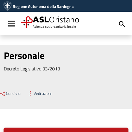
Vai ai contenuti
Regione Autonoma della Sardegna
Vai al menu di navigazione
Vai al footer
ASL
Oristano
Toggle navigation
Azienda socio-sanitaria locale
Personale
Decreto Legislativo 33/2013
Condividi
Vedi azioni