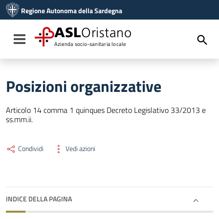
Vai ai contenuti
Regione Autonoma della Sardegna
Vai al menu di navigazione
Vai al footer
ASL
Oristano
Toggle navigation
Azienda socio-sanitaria locale
Posizioni organizzative
Articolo 14 comma 1 quinques Decreto Legislativo 33/2013 e
ss.mm.ii.
Condividi
Vedi azioni
INDICE DELLA PAGINA