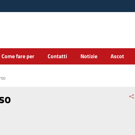
Come fare per
Contatti
Notizie
Ascot
rso
rso