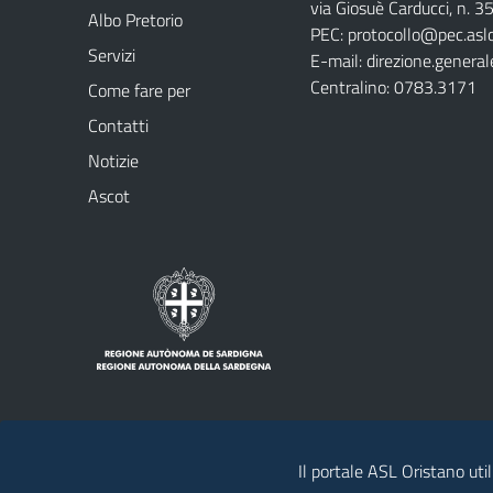
via Giosuè Carducci, n. 
Albo Pretorio
PEC:
protocollo@pec.aslo
Servizi
E-mail:
direzione.general
Centralino: 0783.3171
Come fare per
Contatti
Notizie
Ascot
Il portale ASL Oristano util
Note legali
Privacy policy
Contatti