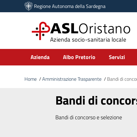
Vai ai contenuti
Regione Autonoma della Sardegna
Vai al menu di navigazione
Vai al footer
ASL
Oristano
Azienda socio-sanitaria locale
Submenu
Azienda
Albo Pretorio
Servizi
Home
/
Amministrazione Trasparente
/
Bandi di conco
Bandi di conco
Bandi di concorso e selezione