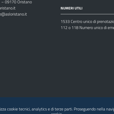
35 – 09170 Oristano
ristano.it
NUMERI UTILI
e@asloristano.it
1533 Centro unico di prenotazi
112 o 118 Numero unico di em
izza cookie tecnici, analytics e di terze parti. Proseguendo nella navig
Dichiarazione di Accessibilità