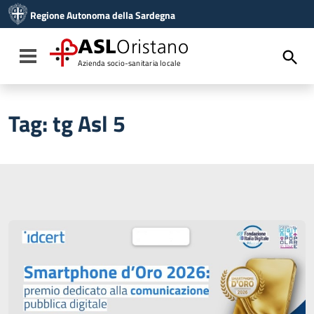
Vai ai contenuti
Regione Autonoma della Sardegna
Vai al menu di navigazione
Vai al footer
ASL
Oristano
Toggle navigation
Azienda socio-sanitaria locale
Tag:
tg Asl 5