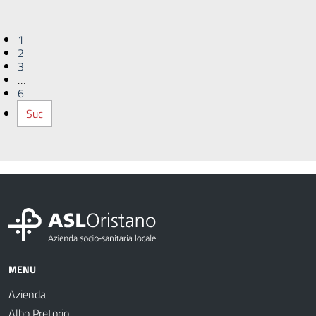
1
2
3
…
6
Suc
MENU
Azienda
Albo Pretorio