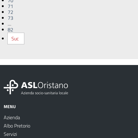
70
71
72
73
…
82
Suc
MENU
Azienda
Albo Pretorio
Servizi