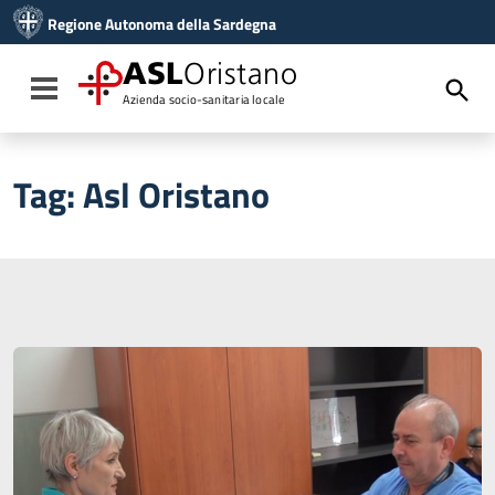
Vai ai contenuti
Regione Autonoma della Sardegna
Vai al menu di navigazione
Vai al footer
ASL
Oristano
Toggle navigation
Azienda socio-sanitaria locale
Tag:
Asl Oristano