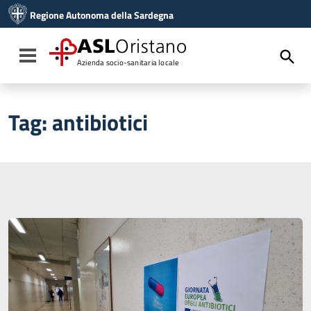
Vai ai contenuti
Regione Autonoma della Sardegna
Vai al menu di navigazione
Vai al footer
ASL
Oristano
Toggle navigation
Azienda socio-sanitaria locale
Tag:
antibiotici