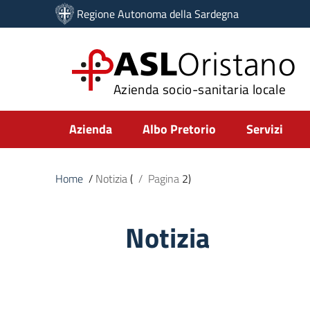
Vai ai contenuti
Regione Autonoma della Sardegna
Vai al menu di navigazione
Vai al footer
ASL
Oristano
Azienda socio-sanitaria locale
Submenu
Azienda
Albo Pretorio
Servizi
Home
/
Notizia
(
/
Pagina
2)
Notizia