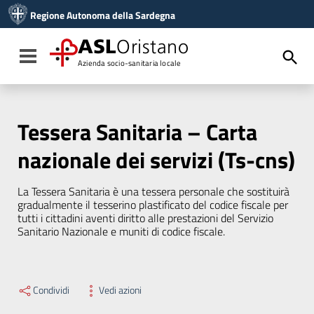
Vai ai contenuti
Regione Autonoma della Sardegna
Vai al menu di navigazione
Vai al footer
ASL
Oristano
Toggle navigation
Azienda socio-sanitaria locale
Tessera Sanitaria – Carta
nazionale dei servizi (Ts-cns)
La Tessera Sanitaria è una tessera personale che sostituirà
gradualmente il tesserino plastificato del codice fiscale per
tutti i cittadini aventi diritto alle prestazioni del Servizio
Sanitario Nazionale e muniti di codice fiscale.
Condividi
Vedi azioni