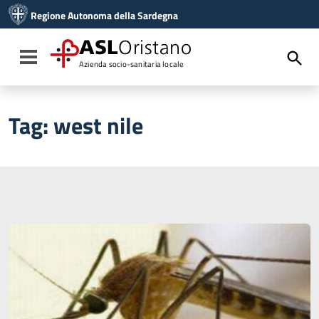
Vai ai contenuti
Regione Autonoma della Sardegna
Vai al menu di navigazione
Vai al footer
ASL
Oristano
Toggle navigation
Azienda socio-sanitaria locale
Tag:
west nile