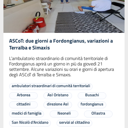
ASCoT: due giorni a Fordongianus, variazioni a
Terralba e Simaxis
L’ambulatorio straordinario di comunità territoriale di
Fordongianus aprirà un giorno in più da giovedì 21
settembre. Alcune variazioni su orari e giorni di apertura
degli ASCoT di Terralba e Simaxis.
ambulatori straordinari di comunità territoriali
Arborea
Asl Oristano
Busachi
cittadini
direzione Asl
fordongianus
medici di famiglia
Neoneli
Ollastra
San Nicolò d'Arcidano
servizi al cittadino