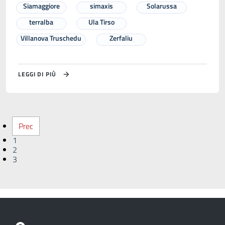
Siamaggiore
simaxis
Solarussa
terralba
Ula Tirso
Villanova Truschedu
Zerfaliu
LEGGI DI PIÙ
Prec
1
2
3