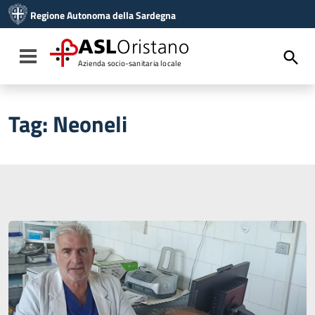
Vai ai contenuti
Regione Autonoma della Sardegna
Vai al menu di navigazione
Vai al footer
ASL
Oristano
Toggle navigation
Azienda socio-sanitaria locale
Tag:
Neoneli