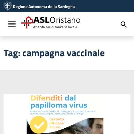
Vai ai contenuti
Regione Autonoma della Sardegna
Vai al menu di navigazione
Vai al footer
ASL
Oristano
Toggle navigation
Azienda socio-sanitaria locale
Tag:
campagna vaccinale