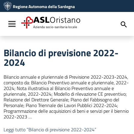
Vai ai contenuti
Regione Autonoma della Sardegna
Vai al menu di navigazione
Vai al footer
ASL
Oristano
Toggle navigation
Azienda socio-sanitaria locale
Bilancio di previsione 2022-
2024
Bilancio annuale e pluriennale di Previsione 2022-2023-2024,
composto da: Bilancio Preventivo annuale e pluriennale, 2022-
2024; Nota illustrativa al Bilancio Preventivo annuale e
pluriennale, 2022-2024; Modello di rilevazione CE preventivo;
Relazione del Direttore Generale; Piano del Fabbisogno del
Personale; Piano Triennale dei Lavori Pubblici 2022-2024;
Programmazione delle acquisizioni di beni e servizi per il biennio
2022-2023 …
Leggi tutto
“Bilancio di previsione 2022-2024”