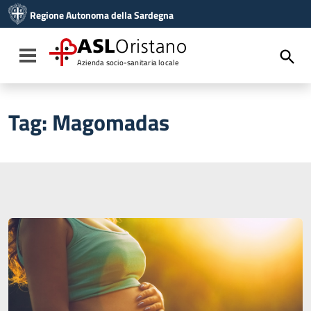
Vai ai contenuti
Regione Autonoma della Sardegna
Vai al menu di navigazione
Vai al footer
ASL
Oristano
Toggle navigation
Azienda socio-sanitaria locale
Tag:
Magomadas