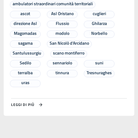
ambulatori straordinari comunità territoriali
ascot
Asl Oristano
cuglieri
direzione Asl
Flussio
Ghilarza
Magomadas
modolo
Norbello
sagama
San Nicolò d'Arcidano
Santulussurgiu
scano montiferro
Sedilo
sennariolo
suni
terralba
tinnura
Tresnuraghes
uras
LEGGI DI PIÙ