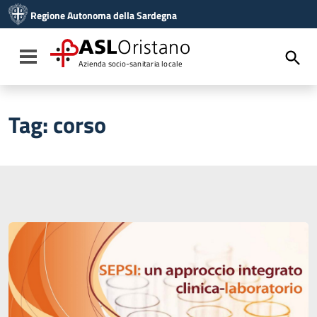
Vai ai contenuti
Regione Autonoma della Sardegna
Vai al menu di navigazione
Vai al footer
ASL
Oristano
Toggle navigation
Azienda socio-sanitaria locale
Tag:
corso