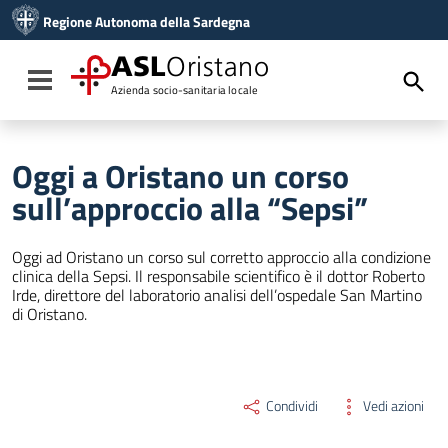
Vai ai contenuti
Regione Autonoma della Sardegna
Vai al menu di navigazione
Vai al footer
ASL
Oristano
Toggle navigation
Azienda socio-sanitaria locale
Oggi a Oristano un corso
sull’approccio alla “Sepsi”
Oggi ad Oristano un corso sul corretto approccio alla condizione
clinica della Sepsi. Il responsabile scientifico è il dottor Roberto
Irde, direttore del laboratorio analisi dell’ospedale San Martino
di Oristano.
Condividi
Vedi azioni