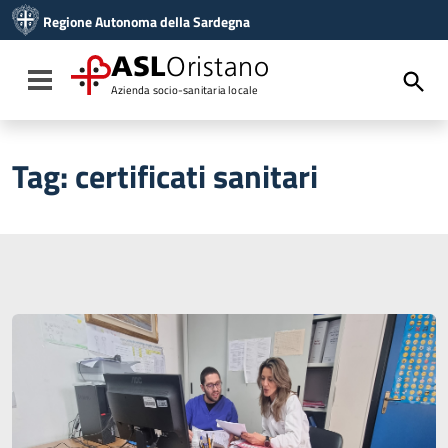
Vai ai contenuti
Regione Autonoma della Sardegna
Vai al menu di navigazione
Vai al footer
ASL
Oristano
Toggle navigation
Azienda socio-sanitaria locale
Tag:
certificati sanitari