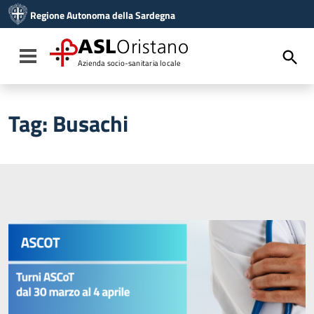
Vai ai contenuti
Regione Autonoma della Sardegna
Vai al menu di navigazione
Vai al footer
ASL
Oristano
Toggle navigation
Azienda socio-sanitaria locale
Tag:
Busachi