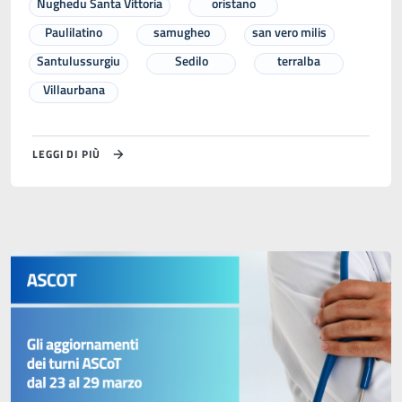
Nughedu Santa Vittoria
oristano
Paulilatino
samugheo
san vero milis
Santulussurgiu
Sedilo
terralba
Villaurbana
LEGGI DI PIÙ