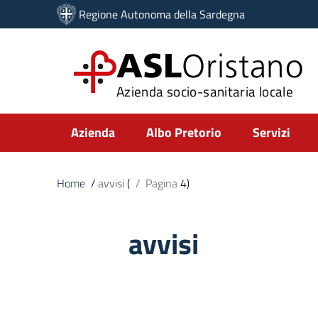
Vai ai contenuti
Regione Autonoma della Sardegna
Vai al menu di navigazione
Vai al footer
ASL
Oristano
Azienda socio-sanitaria locale
Submenu
Azienda
Albo Pretorio
Servizi
Home
/
avvisi
(
/
Pagina
4)
avvisi