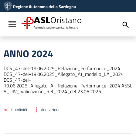
Vai ai contenuti
Regione Autonoma della Sardegna
Vai al menu di navigazione
Vai al footer
ASL
Oristano
Toggle navigation
Azienda socio-sanitaria locale
ANNO 2024
DCS_47-del-19.06.2025_Relazione_Performance_2024
DCS_47-del-19.06.2025_Allegato_A)_modello_LA_2024
DCS_47-del-
19.06.2025_Allegato_A)_Relazione_Performance_2024 ASSL
5_OIV_ validazione_Rel_2024_del 23.06.2025
Condividi
Vedi azioni