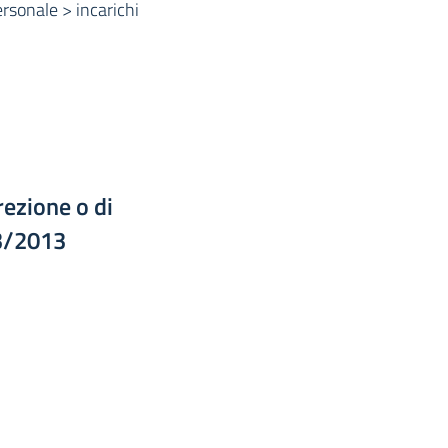
rsonale > incarichi
irezione o di
33/2013