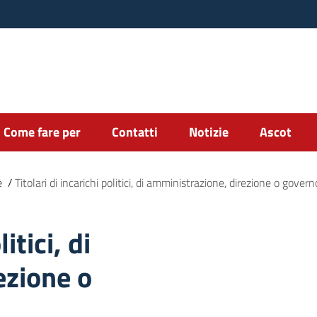
Come fare per
Contatti
Notizie
Ascot
e
/
Titolari di incarichi politici, di amministrazione, direzione o govern
itici, di
ezione o