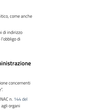
litico, come anche
 di indirizzo
l’obbligo di
ministrazione
azione concernenti
”.
 ANAC n.
144 del
 agli organi