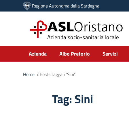
Vai ai contenuti
Regione Autonoma della Sardegna
Vai al menu di navigazione
Vai al footer
ASL
Oristano
Azienda socio-sanitaria locale
Submenu
Azienda
Albo Pretorio
Servizi
Home
/
Posts taggati 'Sini'
Tag:
Sini