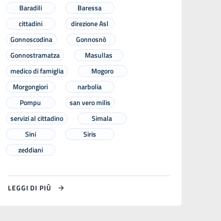
Baradili
Baressa
cittadini
direzione Asl
Gonnoscodina
Gonnosnò
Gonnostramatza
Masullas
medico di famiglia
Mogoro
Morgongiori
narbolia
Pompu
san vero milis
servizi al cittadino
Simala
Sini
Siris
zeddiani
LEGGI DI PIÙ