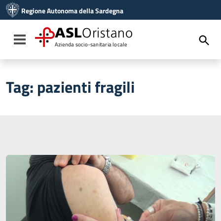
Vai ai contenuti
Regione Autonoma della Sardegna
Vai al menu di navigazione
Vai al footer
ASL
Oristano
Toggle navigation
Azienda socio-sanitaria locale
Tag:
pazienti fragili