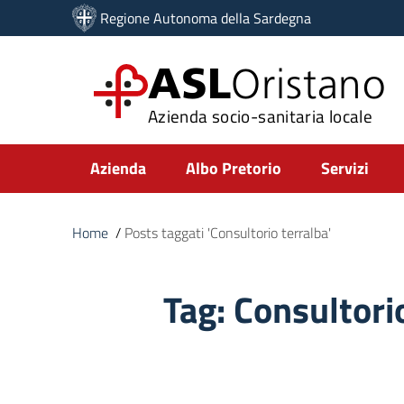
Vai ai contenuti
Regione Autonoma della Sardegna
Vai al menu di navigazione
Vai al footer
ASL
Oristano
Azienda socio-sanitaria locale
Submenu
Azienda
Albo Pretorio
Servizi
Home
/
Posts taggati 'Consultorio terralba'
Tag:
Consultori