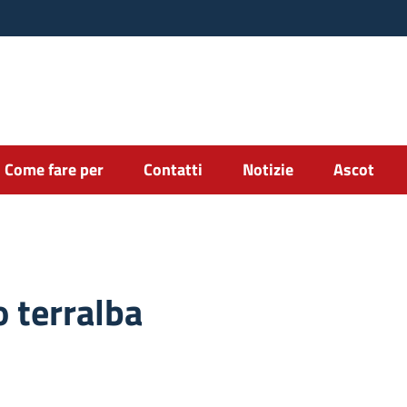
Come fare per
Contatti
Notizie
Ascot
o terralba