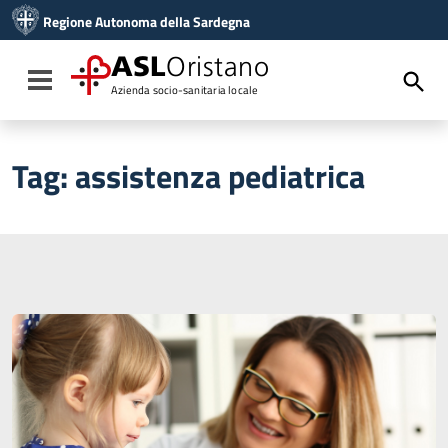
Vai ai contenuti
Regione Autonoma della Sardegna
Vai al menu di navigazione
Vai al footer
ASL
Oristano
Toggle navigation
Azienda socio-sanitaria locale
Tag:
assistenza pediatrica