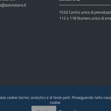
e@asloristano.it
1533 Centro unico di prenotazi
112 o 118 Numero unico di em
izza cookie tecnici, analytics e di terze parti. Proseguendo nella navig
Dichiarazione di Accessibilità
cookie.