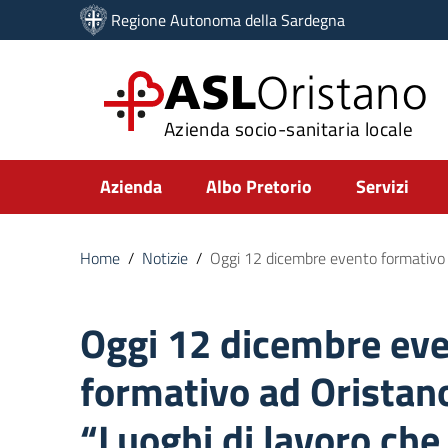
Vai ai contenuti
Regione Autonoma della Sardegna
Vai al menu di navigazione
Vai al footer
ASL
Oristano
Azienda socio-sanitaria locale
Submenu
Azienda
Albo Pretorio
Servizi
Home
/
Notizie
/
Oggi 12 dicembre evento formativo 
Oggi 12 dicembre ev
formativo ad Oristano
“Luoghi di lavoro che