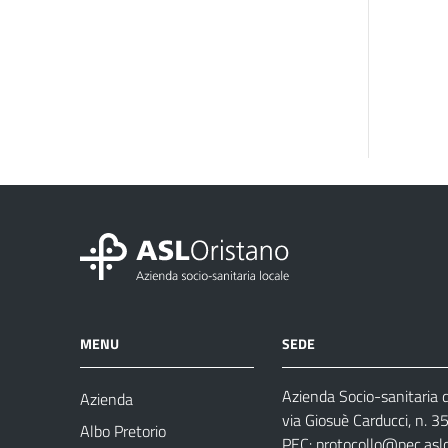
MENU
SEDE
Azienda Socio-sanitaria d
Azienda
via Giosuè Carducci, n. 
Albo Pretorio
PEC:
protocollo@pec.aslo