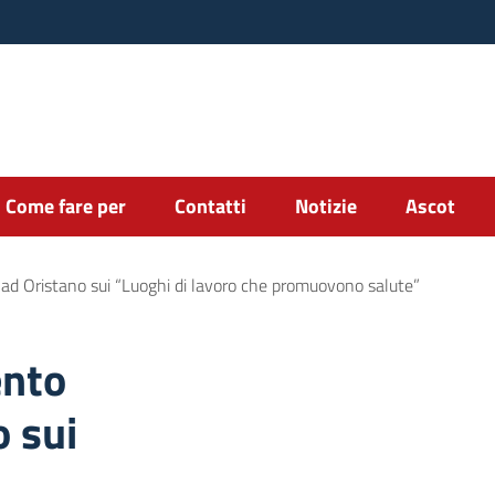
Come fare per
Contatti
Notizie
Ascot
ad Oristano sui “Luoghi di lavoro che promuovono salute”
ento
 sui