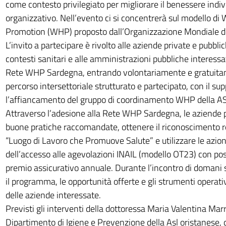
come contesto privilegiato per migliorare il benessere indiv
organizzativo. Nell’evento ci si concentrerà sul modello di
Promotion (WHP) proposto dall’Organizzazione Mondiale de
L’invito a partecipare è rivolto alle aziende private e pubblich
contesti sanitari e alle amministrazioni pubbliche interessat
Rete WHP Sardegna, entrando volontariamente e gratuita
percorso intersettoriale strutturato e partecipato, con il su
l’affiancamento del gruppo di coordinamento WHP della ASL
Attraverso l’adesione alla Rete WHP Sardegna, le aziende 
buone pratiche raccomandate, ottenere il riconoscimento reg
“Luogo di Lavoro che Promuove Salute” e utilizzare le azioni
dell’accesso alle agevolazioni INAIL (modello OT23) con poss
premio assicurativo annuale. Durante l’incontro di domani
il programma, le opportunità offerte e gli strumenti operati
delle aziende interessate.
Previsti gli interventi della dottoressa Maria Valentina Marra
Dipartimento di Igiene e Prevenzione della Asl oristanese, 