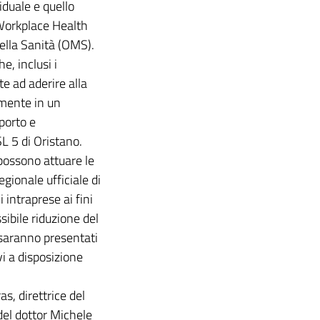
iduale e quello
 Workplace Health
lla Sanità (OMS).
e, inclusi i
e ad aderire alla
mente in un
pporto e
 5 di Oristano.
possono attuare le
ionale ufficiale di
 intraprese ai fini
ibile riduzione del
 saranno presentati
vi a disposizione
s, direttrice del
del dottor Michele