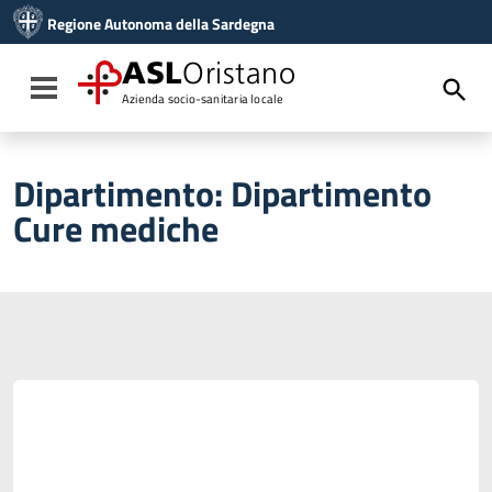
Vai ai contenuti
Regione Autonoma della Sardegna
Vai al menu di navigazione
Vai al footer
ASL
Oristano
Toggle navigation
Azienda socio-sanitaria locale
Dipartimento:
Dipartimento
Cure mediche