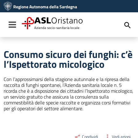
Vai ai contenuti
Regione Autonoma della Sardegna
Vai al menu di navigazione
Vai al footer
ASL
Oristano
Toggle navigation
Azienda socio-sanitaria locale
Consumo sicuro dei funghi: c’è
l’Ispettorato micologico
Con l’approssimarsi della stagione autunnale e la ripresa della
raccolta di funghi spontanei, l’Azienda sanitaria locale n. 5
ricorda che è a disposizione dei cittadini l’Ispettorato micologico,
un servizio gratuito che assicura la consulenza sulla
commestibilità delle specie raccolte e organizza corsi formativi
per gli operatori del settore alimentare.
Condividi
Vedi azioni