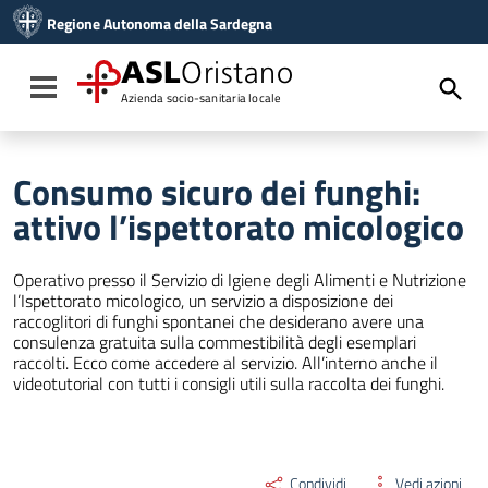
Vai ai contenuti
Regione Autonoma della Sardegna
Vai al menu di navigazione
Vai al footer
ASL
Oristano
Toggle navigation
Azienda socio-sanitaria locale
Consumo sicuro dei funghi:
attivo l’ispettorato micologico
Operativo presso il Servizio di Igiene degli Alimenti e Nutrizione
l’Ispettorato micologico, un servizio a disposizione dei
raccoglitori di funghi spontanei che desiderano avere una
consulenza gratuita sulla commestibilità degli esemplari
raccolti. Ecco come accedere al servizio. All’interno anche il
videotutorial con tutti i consigli utili sulla raccolta dei funghi.
Condividi
Vedi azioni