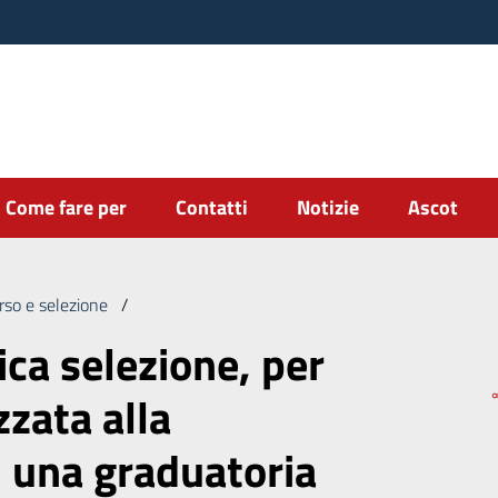
Come fare per
Contatti
Notizie
Ascot
rso e selezione
/
Indizione pubblica selezione, per soli titoli, fina
ica selezione, per
izzata alla
i una graduatoria