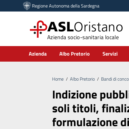
Vai ai contenuti
Regione Autonoma della Sardegna
Vai al menu di navigazione
Vai al footer
ASL
Oristano
Azienda socio-sanitaria locale
Submenu
Azienda
Albo Pretorio
Servizi
Home
/
Albo Pretorio
/
Bandi di conco
Indizione pubbl
soli titoli, final
formulazione d