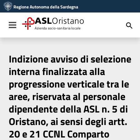
Vai ai contenuti
Regione Autonoma della Sardegna
Vai al menu di navigazione
Vai al footer
ASL
Oristano
Toggle navigation
Azienda socio-sanitaria locale
Indizione avviso di selezione
interna finalizzata alla
progressione verticale tra le
aree, riservata al personale
dipendente della ASL n. 5 di
Oristano, ai sensi degli artt.
20 e 21 CCNL Comparto