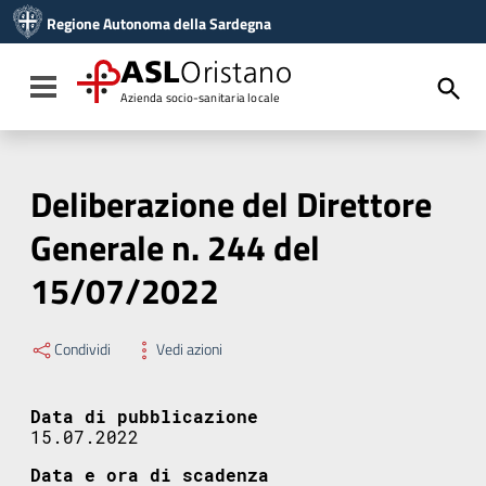
Vai ai contenuti
Regione Autonoma della Sardegna
Vai al menu di navigazione
Vai al footer
ASL
Oristano
Toggle navigation
Azienda socio-sanitaria locale
Deliberazione del Direttore
Generale n. 244 del
15/07/2022
Condividi
Vedi azioni
Data di pubblicazione
15.07.2022
Data e ora di scadenza