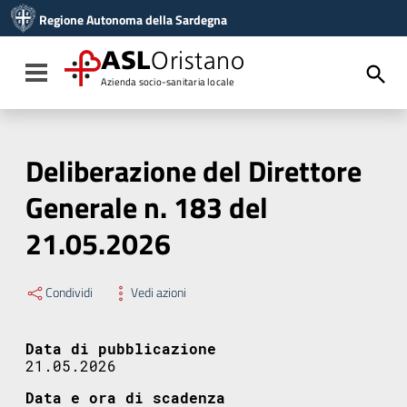
Vai ai contenuti
Regione Autonoma della Sardegna
Vai al menu di navigazione
Vai al footer
ASL
Oristano
Toggle navigation
Azienda socio-sanitaria locale
Deliberazione del Direttore
Generale n. 183 del
21.05.2026
Condividi
Vedi azioni
Data di pubblicazione
21.05.2026
Data e ora di scadenza