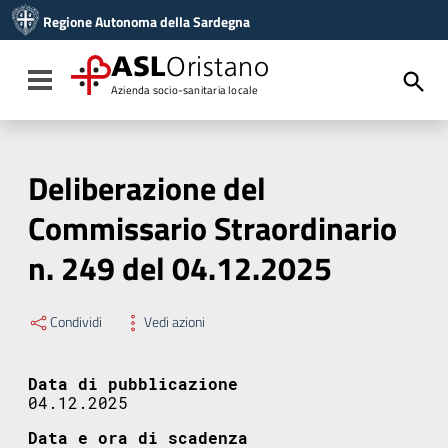
Vai ai contenuti
Regione Autonoma della Sardegna
Vai al menu di navigazione
Vai al footer
ASL
Oristano
Toggle navigation
Azienda socio-sanitaria locale
Deliberazione del
Commissario Straordinario
n. 249 del 04.12.2025
Condividi
Vedi azioni
Data di pubblicazione
04.12.2025
Data e ora di scadenza