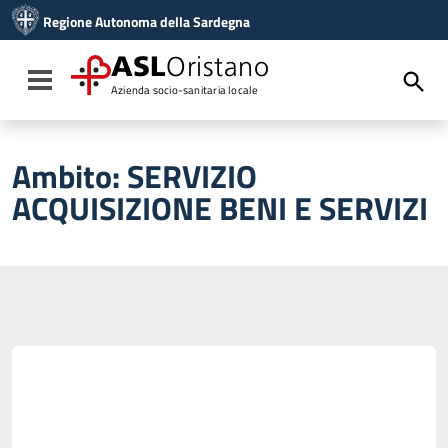
Vai ai contenuti
Regione Autonoma della Sardegna
Vai al menu di navigazione
Vai al footer
ASL
Oristano
Toggle navigation
Azienda socio-sanitaria locale
Ambito:
SERVIZIO
ACQUISIZIONE BENI E SERVIZI