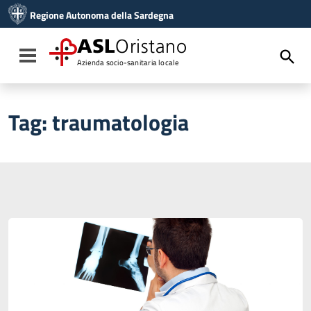
Vai ai contenuti
Regione Autonoma della Sardegna
Vai al menu di navigazione
Vai al footer
ASL
Oristano
Toggle navigation
Azienda socio-sanitaria locale
Tag:
traumatologia