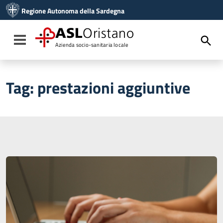
Vai ai contenuti
Regione Autonoma della Sardegna
Vai al menu di navigazione
Vai al footer
ASL
Oristano
Toggle navigation
Azienda socio-sanitaria locale
Tag:
prestazioni aggiuntive