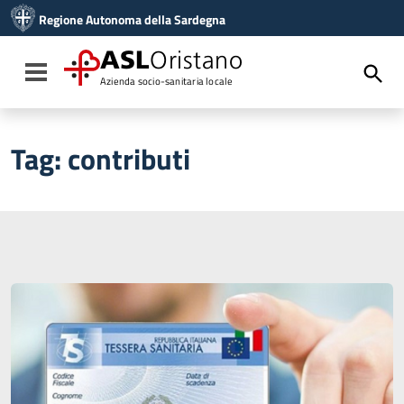
Vai ai contenuti
Regione Autonoma della Sardegna
Vai al menu di navigazione
Vai al footer
ASL
Oristano
Toggle navigation
Azienda socio-sanitaria locale
Tag:
contributi