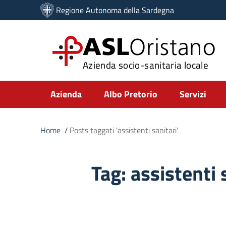
Vai ai contenuti
Regione Autonoma della Sardegna
Vai al menu di navigazione
Vai al footer
ASL
Oristano
Azienda socio-sanitaria locale
Submenu
Azienda
Albo Pretorio
Servizi
Home
/
Posts taggati 'assistenti sanitari'
Tag:
assistenti 