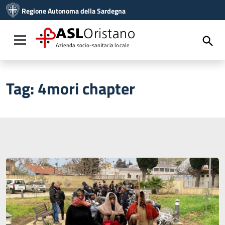
Vai ai contenuti
Regione Autonoma della Sardegna
Vai al menu di navigazione
Vai al footer
ASL
Oristano
Toggle navigation
Azienda socio-sanitaria locale
Tag:
4mori chapter