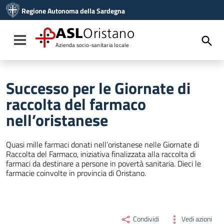
Vai ai contenuti
Regione Autonoma della Sardegna
Vai al menu di navigazione
Vai al footer
ASL
Oristano
Toggle navigation
Azienda socio-sanitaria locale
Successo per le Giornate di
raccolta del farmaco
nell’oristanese
Quasi mille farmaci donati nell’oristanese nelle Giornate di
Raccolta del Farmaco, iniziativa finalizzata alla raccolta di
farmaci da destinare a persone in povertà sanitaria. Dieci le
farmacie coinvolte in provincia di Oristano.
Condividi
Vedi azioni