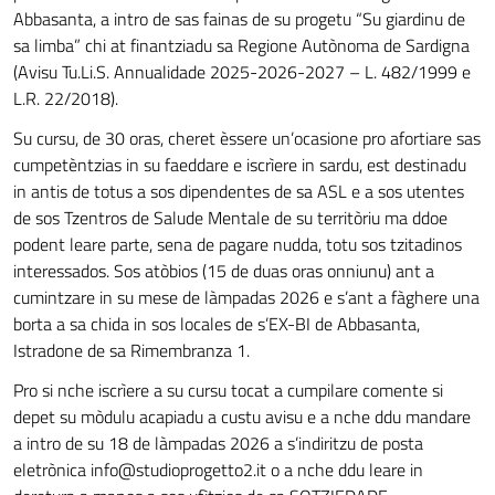
Abbasanta, a intro de sas fainas de su progetu “Su giardinu de
sa limba” chi at finantziadu sa Regione Autònoma de Sardigna
(Avisu Tu.Li.S. Annualidade 2025-2026-2027 – L. 482/1999 e
L.R. 22/2018).
Su cursu, de 30 oras, cheret èssere un’ocasione pro afortiare sas
cumpetèntzias in su faeddare e iscrìere in sardu, est destinadu
in antis de totus a sos dipendentes de sa ASL e a sos utentes
de sos Tzentros de Salude Mentale de su territòriu ma ddoe
podent leare parte, sena de pagare nudda, totu sos tzitadinos
interessados. Sos atòbios (15 de duas oras onniunu) ant a
cumintzare in su mese de làmpadas 2026 e s’ant a fàghere una
borta a sa chida in sos locales de s’EX-BI de Abbasanta,
Istradone de sa Rimembranza 1.
Pro si nche iscrìere a su cursu tocat a cumpilare comente si
depet su mòdulu acapiadu a custu avisu e a nche ddu mandare
a intro de su 18 de làmpadas 2026 a s’indiritzu de posta
eletrònica
info@studioprogetto2.it
o a nche ddu leare in