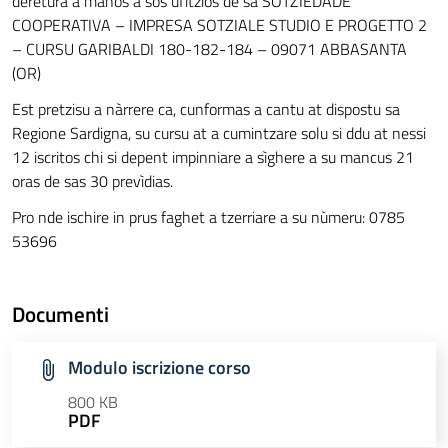
deretura a manos a sos ufìtzios de sa SOTZIEDADE
COOPERATIVA – IMPRESA SOTZIALE STUDIO E PROGETTO 2
– CURSU GARIBALDI 180-182-184 – 09071 ABBASANTA
(OR)
Est pretzisu a nàrrere ca, cunformas a cantu at dispostu sa
Regione Sardigna, su cursu at a cumintzare solu si ddu at nessi
12 iscritos chi si depent impinniare a sìghere a su mancus 21
oras de sas 30 prevìdias.
Pro nde ischire in prus faghet a tzerriare a su nùmeru: 0785
53696
Documenti
Modulo iscrizione corso
800 KB
PDF