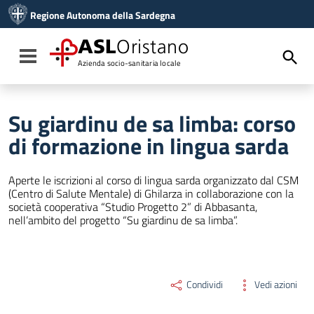
Vai ai contenuti
Regione Autonoma della Sardegna
Vai al menu di navigazione
Vai al footer
ASL
Oristano
Toggle navigation
Azienda socio-sanitaria locale
Su giardinu de sa limba: corso
di formazione in lingua sarda
Aperte le iscrizioni al corso di lingua sarda organizzato dal CSM
(Centro di Salute Mentale) di Ghilarza in collaborazione con la
società cooperativa “Studio Progetto 2” di Abbasanta,
nell’ambito del progetto “Su giardinu de sa limba”.
Condividi
Vedi azioni