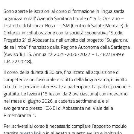
Sono aperte le iscrizioni al corso di formazione in lingua sarda
organizzato dall’ Azienda Sanitaria Locale n° 5 Di Oristano –
Distretto di Ghilarza-Bosa – CSM (Centro di Salute Mentale) di
Ghilarza, in collaborazione con la società cooperativa “Studio
Progetto 2” di Abbasanta, nell’ambito del progetto “Su giardinu
de sa limba” finanziato dalla Regione Autonoma della Sardegna
(Avviso Tu.Li.S. Annualità 2025-2026-2027 – L. 482/1999 e
L.R. 22/2018).
Il corso, della durata di 30 ore, finalizzato all’acquisizione di
competenze nell’uso orale e scritto della lingua sarda, è rivolto
a tutte le persone interessate a partecipare. La partecipazione è
gratuita. Le lezioni (15 lezioni da 2 ore ciascuna) cominceranno
nel mese di giugno 2026, a cadenza settimanale, e si
svolgeranno presso l’EX-BI di Abbasanta nel Viale della
Rimembranza 1.
Per iscriversi al corso è necessario compilare l’apposito modulo
tramite
questo link
o in allegato a questo avviso e inoltrarlo,