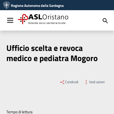
Vai ai contenuti
Regione Autonoma della Sardegna
Vai al menu di navigazione
Vai al footer
ASL
Oristano
Toggle navigation
Azienda socio-sanitaria locale
Ufficio scelta e revoca
medico e pediatra Mogoro
Condividi
Vedi azioni
Tempo di lettura