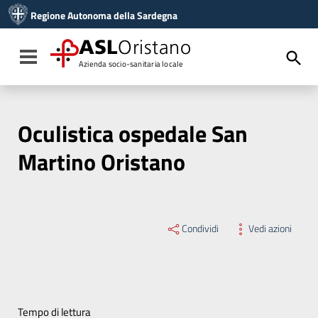
Vai ai contenuti
Regione Autonoma della Sardegna
Vai al menu di navigazione
Vai al footer
ASL
Oristano
Toggle navigation
Azienda socio-sanitaria locale
Oculistica ospedale San
Martino Oristano
Condividi
Vedi azioni
Tempo di lettura